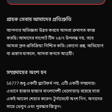
গ্রাহক সেবায় আমাদের প্রতিশ্রুতি
আপনার অভিজ্ঞতা উন্নত করতে আমরা ক্রমাগত কাজ
করছি। আমাদের সাপোর্ট টিম ২৪/৭ উপলব্ধ নয়, তবে
আমরা দ্রুত প্রতিক্রিয়া নিশ্চিত করি। কোনো প্রশ্ন, অভিযোগ
বা প্রস্তাব থাকলে, আমরা শুনতে আগ্রহী।
সম্প্রদায়ের অংশ হন
56777 শুধু একটি প্ল্যাটফর্ম নয়, এটি একটি সম্প্রদায়।
এখানে হাজার হাজার বাংলাদেশী খেলোয়াড় রয়েছে যারা
একই আবেগ শেয়ার করেন। টুর্নামেন্টে অংশ নিন, অন্যদের
সাথে খেলুন এবং পুরস্কার জিতুন।