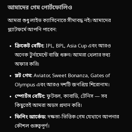
আমাদের গেম পোর্টফোলিও
আমরা শুধু লাইভ ক্যাসিনোতে সীমাবদ্ধ নই। আমাদের
প্ল্যাটফর্মে আপনি পাবেন:
ক্রিকেট বেটিং:
IPL, BPL, Asia Cup এবং আরও
অনেক টুর্নামেন্টে বাজি ধরুন। আমরা খেলার তথ্য
অফার করি।
স্লট গেম:
Aviator, Sweet Bonanza, Gates of
Olympus এবং আরও দশটি জনপ্রিয় শিরোনাম।
স্পোর্টস বেটিং:
ফুটবল, কাবাডি, টেনিস — সব
কিছুতেই আমরা অডস প্রদান করি।
ফিশিং আর্কেড:
দক্ষতা-ভিত্তিক গেম যেখানে আপনার
কৌশল গুরুত্বপূর্ণ।