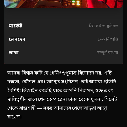
মার্কেট
ক্রিকেট ও ফুটবল
লেনদেন
দ্রুত নিষ্পত্তি
ভাষা
সম্পূর্ণ বাংলা
আমরা বিশ্বাস করি যে গেমিং শুধুমাত্র বিনোদন নয়, এটি
দক্ষতা, কৌশল এবং ভাগ্যের সংমিশ্রণ। তাই আমরা প্রতিটি
বৈশিষ্ট্য ডিজাইন করেছি যাতে আপনি নিরাপদ, স্বচ্ছ এবং
দায়িত্বশীলভাবে খেলতে পারেন। ঢাকা থেকে খুলনা, সিলেট
থেকে রাজশাহী — সর্বত্র আমাদের খেলোয়াড়রা আস্থা
রাখেন।